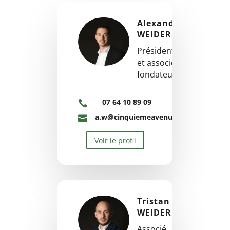
Alexandre
WEIDER
Président
et associé
fondateur
07 64 10 89 09

a.w@cinquiemeavenue.fr

Voir le profil
Tristan
WEIDER
Associé